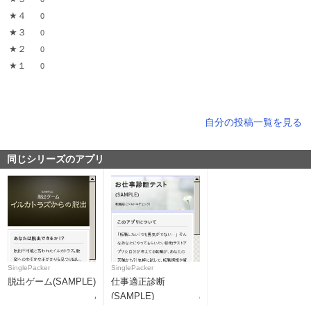
★４
0
★３
0
★２
0
★１
0
自分の投稿一覧を見る
同じシリーズのアプリ
SinglePacker
SinglePacker
脱出ゲーム(SAMPLE)
仕事適正診断
(SAMPLE)