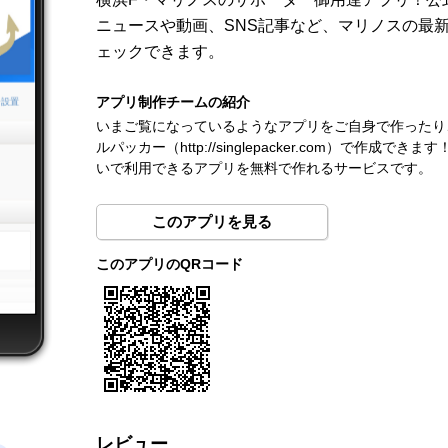
ニュースや動画、SNS記事など、マリノスの最
ェックできます。
アプリ制作チームの紹介
いまご覧になっているようなアプリをご自身で作ったり
ルパッカー（http://singlepacker.com）で作
いで利用できるアプリを無料で作れるサービスです。
このアプリを見る
このアプリのQRコード
レビュー