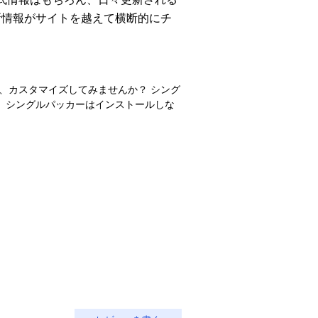
新情報がサイトを越えて横断的にチ
、カスタマイズしてみませんか？ シング
成できます！ シングルパッカーはインストールしな