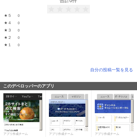
合計
0
件
★５
0
★４
0
★３
0
★２
0
★１
0
自分の投稿一覧を見る
このデベロッパーのアプリ
アプリ作成チーム
アプリ作成チーム
アプリ作成チーム